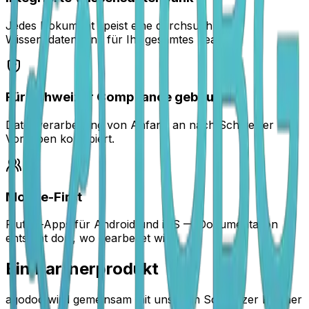
Jedes Dokument speist eine durchsuchbare
Wissensdatenbank für Ihr gesamtes Team.
Für Schweizer Compliance gebaut
Datenverarbeitung von Anfang an nach Schweizer
Vorgaben konzipiert.
Mobile-First
Flutter-Apps für Android und iOS — Dokumentation
entsteht dort, wo gearbeitet wird.
Ein Partnerprodukt
agodoc wird gemeinsam mit unserem Schweizer Partner