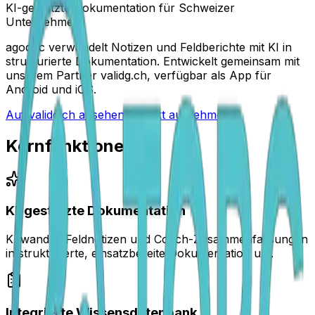
KI-gestützte Dokumentation für Schweizer
Unternehmen.
agodoc verwandelt Notizen und Feldberichte mit KI in
strukturierte Dokumentation. Entwickelt gemeinsam mit
unserem Partner validg.ch, verfügbar als App für
Android und iOS.
Auf validg.ch ansehen
Kontakt aufnehmen
Kernfunktionen
KI-gestützte Dokumentation
KI wandelt Feldnotizen und Coach-Zusammenfassungen
in strukturierte, einsatzbereite Dokumentation um.
Integrierte Wissensdatenbank