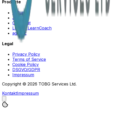
Produkte
AIPuna
Janus
OctoChat
Lumina LearnCoach
agodoc
Legal
Privacy Policy
Terms of Service
Cookie Policy
DSGVO/GDPR
Impressum
Copyright © 2026 TOBG Services Ltd.
Kontakt
Impressum