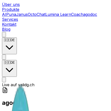
Über uns
Produkte
AIPuna
Janus
OctoChat
Lumina LearnCoach
agodoc
Services
Kontakt
Blog
🇩🇪
DE
🇩🇪
DE
Live auf validg.ch
agodoc