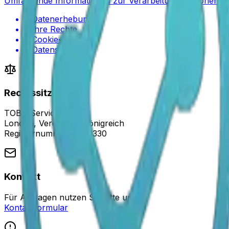
Umfassende Informationen zur Verarbeitung personen
•
Datenerhebung
•
Ihre Rechte
•
Cookie-Richtlinie
•
Datensicherheit
Rechtssitz
TOBG Services Ltd.
London, Vereinigtes Königreich
Registernummer
: 12121330
Kontakt
Für Anfragen nutzen Sie bitte unser
Kontaktformular