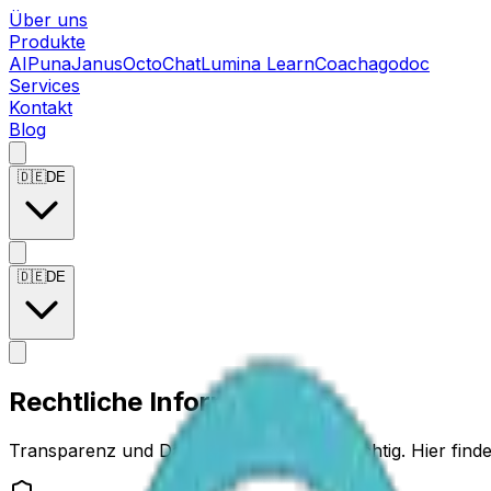
Über uns
Produkte
AIPuna
Janus
OctoChat
Lumina LearnCoach
agodoc
Services
Kontakt
Blog
🇩🇪
DE
🇩🇪
DE
Rechtliche Informationen
Transparenz und Datenschutz sind uns wichtig. Hier find