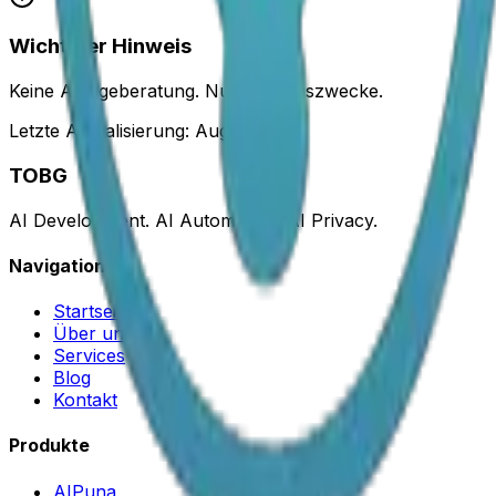
Wichtiger Hinweis
Keine Anlageberatung. Nur Bildungszwecke.
Letzte Aktualisierung
:
August 2025
TOBG
AI Development. AI Automation. AI Privacy.
Navigation
Startseite
Über uns
Services
Blog
Kontakt
Produkte
AIPuna