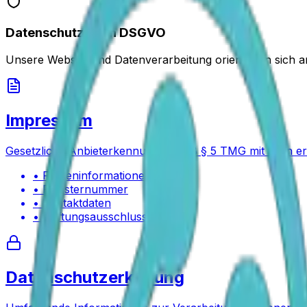
Datenschutz nach DSGVO
Unsere Website und Datenverarbeitung orientieren sic
Impressum
Gesetzliche Anbieterkennung gemäß § 5 TMG mit allen 
•
Firmeninformationen
•
Registernummer
•
Kontaktdaten
•
Haftungsausschluss
Datenschutzerklärung