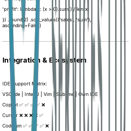
'profit': lambda x: (x > 0).sum() / len(x)
}) .round(2) .sort_values(('sales', 'sum'),
ascending=False)
Integration & Ecosystem
IDE Support Matrix:
VSCode | IntelliJ | Vim | Sublime | Own IDE
Copilot ✅ ✅ ✅ ✅ ❌
Cursor ❌ ❌ ❌ ❌ ✅
Codeium ✅ ✅ ✅ ✅ ❌