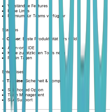
Vollständige Features
Keine Limits
Premium für Teams verfügbar
Startups
➜
Cursor
: Beste Produktivität fürs Geld
All-in-one IDE
Keine zusätzlichen Tools nötig
ROI in Tagen
Enterprises
➜
Tabnine
: Sicherheit & Compliance
Self-hosted Option
Team Management
SLA Support