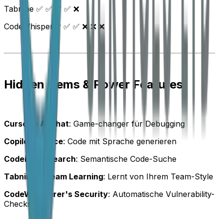
Tabnine ✅ ✅ ✅ ✅ ❌
CodeWhisperer ✅ ✅ ❌ ❌ ❌
Hidden Gems & Power Features
Cursor's AI Chat
: Game-changer für Debugging
Copilot's Voice
: Code mit Sprache generieren
Codeium's Search
: Semantische Code-Suche
Tabnine's Team Learning
: Lernt von Ihrem Team-Style
CodeWhisperer's Security
: Automatische Vulnerability-
Checks