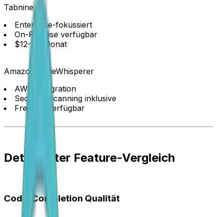
Tabnine
Enterprise-fokussiert
On-Premise verfügbar
$12-39/Monat
Amazon CodeWhisperer
AWS-Integration
Security-Scanning inklusive
Free tier verfügbar
Detaillierter Feature-Vergleich
Code-Completion Qualität