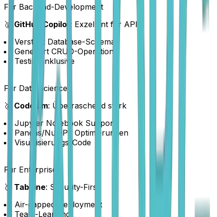
Für Backend-Development
🥇
GitHub Copilot
: Exzellent für APIs
Versteht Database-Schemas
Generiert CRUD-Operations
Testing inklusive
Für Data Science
🥇
Codeium
: Überraschend stark
Jupyter Notebook Support
Pandas/NumPy Optimierungen
Visualisierungs-Code
Für Enterprise
🥇
Tabnine
: Security-First
Air-gapped Deployment
Team-Learning