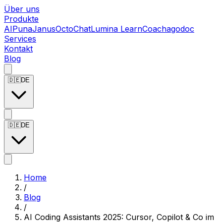
Über uns
Produkte
AIPuna
Janus
OctoChat
Lumina LearnCoach
agodoc
Services
Kontakt
Blog
🇩🇪
DE
🇩🇪
DE
Home
/
Blog
/
AI Coding Assistants 2025: Cursor, Copilot & Co im