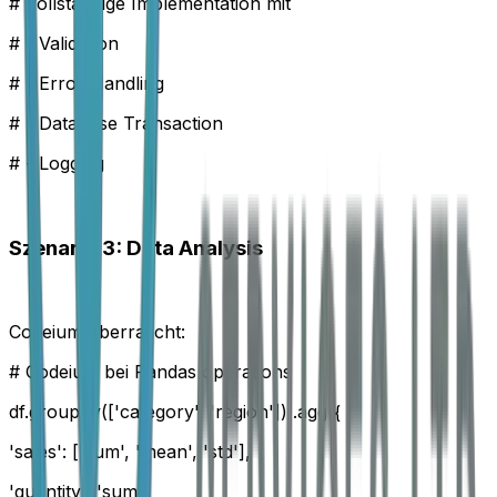
# Vollständige Implementation mit
# - Validation
# - Error Handling
# - Database Transaction
# - Logging
Szenario 3: Data Analysis
Codeium überrascht:
# Codeium bei Pandas operations
df.groupby(['category', 'region']) .agg({
'sales': ['sum', 'mean', 'std'],
'quantity': 'sum',