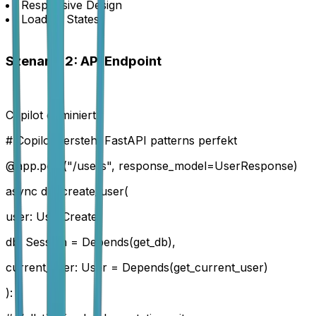
Responsive Design
Loading States
Szenario 2: API Endpoint
Copilot dominiert:
# Copilot versteht FastAPI patterns perfekt
@app.post("/users", response_model=UserResponse)
async def create_user(
user: UserCreate,
db: Session = Depends(get_db),
current_user: User = Depends(get_current_user)
):