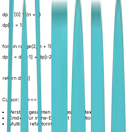
dp = [0] * (n + 1)
dp[1] = 1
for i in range(2, n + 1):
dp[i] = dp[i-1] + dp[i-2]
return dp[n]
Cursor: ⭐⭐⭐⭐⭐
Versteht gesamten Codebase-Kontext
Cmd+K für inline-Editing ist revolutionär
Multi-file refactoring