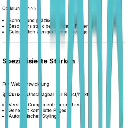
Codeium: ⭐⭐⭐⭐
Schnell und präzise
Besonders stark bei Standard-Patterns
Gelegentlich weniger kontextbezogen
Spezialisierte Stärken
Für Web-Entwicklung
🥇
Cursor
: Unschlagbar für React/Next.js
Versteht Component-Hierarchien
Generiert komplette Pages
Automatisches Styling