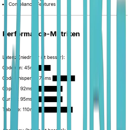
Compliance-Features
Performance-Metriken
Latenz (niedriger ist besser):
Codeium: 45ms ████
CodeWhisperer: 78ms ███████
Copilot: 92ms █████████
Cursor: 95ms █████████
Tabnine: 110ms ███████████