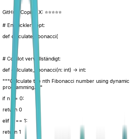
GitHub Copilot X: ⭐⭐⭐⭐⭐
# Entwickler tippt:
def calculate_fibonacci(
# Copilot vervollständigt:
def calculate_fibonacci(n: int) -> int:
"""Calculate the nth Fibonacci number using dynamic
programming."""
if n <= 0:
return 0
elif n == 1:
return 1