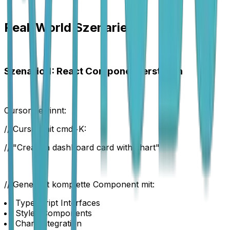
Real-World Szenarien
Szenario 1: React Component erstellen
Cursor gewinnt:
// Cursor mit cmd+K:
// "Create a dashboard card with chart"
// Generiert komplette Component mit:
TypeScript Interfaces
Styled Components
Chart Integration