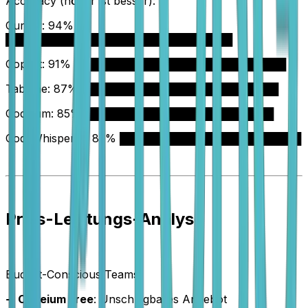
Accuracy (höher ist besser):
Cursor: 94%
██████████████████████████████
Copilot: 91% ████████████████████████████
Tabnine: 87% ██████████████████████████
Codeium: 85% █████████████████████████
CodeWhisperer: 83% ████████████████████████
Preis-Leistungs-Analyse
Budget-Conscious Teams
➜
Codeium Free
: Unschlagbares Angebot